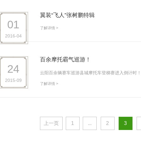
翼装“飞人”张树鹏特辑
01
了解详情 >
2016-04
百余摩托霸气巡游！
24
云阳百余辆赛车巡游县城摩托车登梯赛进入倒计时
2015-09
了解详情 >
上一页
1
...
2
3