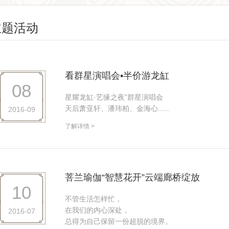
主题活动
看群星演唱会•半价游龙缸
08
星耀龙缸·艺缘之夜”群星演唱会
天后萧亚轩、潘玮柏、金海心......
2016-09
了解详情 >
菩兰瑜伽“智慧花开”云端廊桥绽放
10
不管生活怎样忙，
在我们的内心深处，
2016-07
总得为自己保留一份超脱的境界。