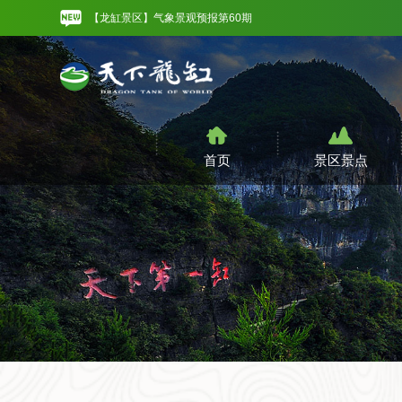
【龙缸景区】气象景观预报第60期
【龙缸景区】气象景观预报第59期
一山连渝黔 双城共赴新程 | 2026重庆文旅推介会圆满举行
【龙缸景区】气象景观预报第60期
首页
景区景点