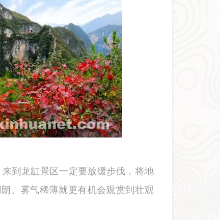
，来到龙缸景区一定要放缓步伐，将地
气明朗、雾气稀薄就更有机会观赏到壮观