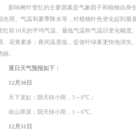
影响树叶变红的主要因素是气象因子和植物自身
期光照、气温和夏季降水等，对植物叶色变化起到最
变红前
10天的平均气温、最低气温和气温日变化幅度
强、花青素多；夜间温度低，促使叶绿素更快地消失
艳丽。
逐日天气预报如下：
12
月
30
日
天下龙缸：
阴天转小雨
，
3
～
8
℃
；
歧山草原：
阴天转小雨
，
1
～
6
℃
。
12
月
31
日