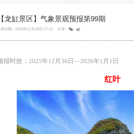
【龙缸景区】气象景观预报第99期
布日期：2025年12月29日 17:12
分享：


预报时效：
2025
年
12
月
30
日
—
2026
年
1
月
1
日
红
叶