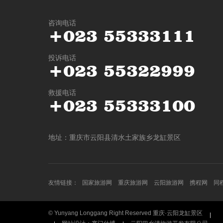
咨询电话
+
0
2
3
5
5
3
3
3
1
1
1
投诉电话
+
0
2
3
5
5
3
2
2
9
9
9
救援电话
+
0
2
3
5
5
3
3
3
1
0
0
地址：重庆市云阳县清水土家族乡龙缸景区
友情链接：
国家旅游网
重庆旅游网
云阳旅游网
携程网
同
© Yunyang Longgang Right Reserved 重庆·云阳龙缸景区