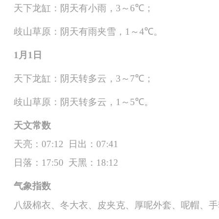
天下龙缸：
阴天有小雨
，
3
～
6
℃
；
歧山草原：
阴天有雨夹雪
，
1
～
4
℃
。
1
月
1
日
天下龙缸：
阴天转多云
，
3
～
7
℃
；
歧山草原：
阴天转多云
，
1
～
5
℃
。
天文常数
天亮：
0
7
:
12
日出：
0
7
:
41
日落：
1
7
:
50
天黑：
18
:
12
气象指数
八级
棉衣、冬大衣、皮夹克、厚呢外套、呢帽、手