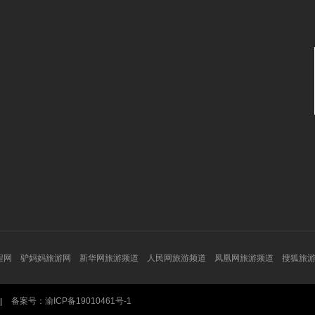
程网
驴妈妈旅游网
新华网旅游频道
人民网旅游频道
凤凰网旅游频道
搜狐旅
备案号：渝ICP备19010461号-1