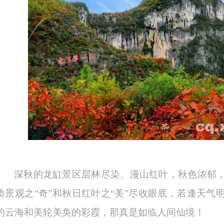
深秋的龙缸景区层林尽染、漫山红叶，秋色浓郁
质景观之
“奇”和秋日红叶之“美”尽收眼底，若逢天
的云海和美轮美奂的彩霞，那真是如临人间仙境！