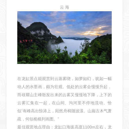
云 海
在龙缸景点能观赏到云蒸雾绕，如梦如幻，犹如一幅
动人的水墨画，颇为壮观。低处的云雾会慢慢升起，
而歧耀山主峰散发出来的云雾又慢慢地下降，上下的
云雾汇集在一起，在山间、沟河里不停地流动。恰
似“有峰高出惊涛上，宛然舟楫随波漾。山巅古木气萧
疏，何似桅樯列画图。”
最佳观赏地点理由：龙缸口海拔高度1100m左右，龙