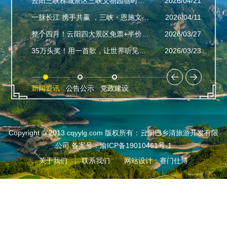
022/04/22
云阳三峡梯城景区三峡文物园临时闭园公...
2026/04/21
【龙缸
022/04/15
一脉长江 携手共赢 ，三峡・恩施文旅...
2026/04/11
【龙缸
021/09/15
整个四月！云阳四大景区免票+半价福利...
2026/03/27
【龙缸
021/09/07
35万头奖！用一首歌，让世界听见云阳
2026/03/23
【龙缸
新闻资讯
公告公示
党政建设
Copyright © 2013 cqyylg.com 版权所有：云阳巴乡清旅游开发有限
公司
备案号：渝ICP备19010461号-1
关于我们
联系我们
网站设计：赛门仕博