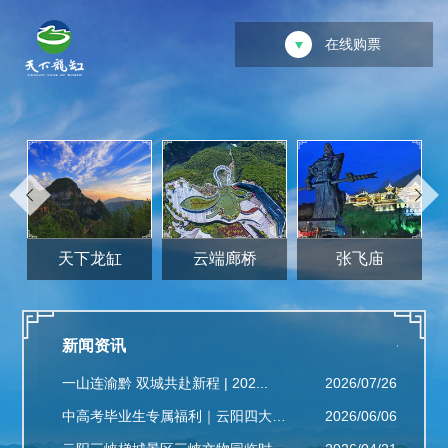
在线购票
天下龙缸
云端廊桥
张飞庙
新闻资讯
公示公
022/10/26
一山连渝黔 双城共赴新程 | 202...
2026/07/26
【龙缸
022/07/02
中高考毕业生专属福利｜云阳四大景区免...
2026/06/06
【龙缸